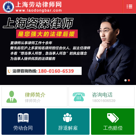
律师简介
咨询电话
律师简介
18001606539
劳动合同
辞退解雇
工伤赔偿