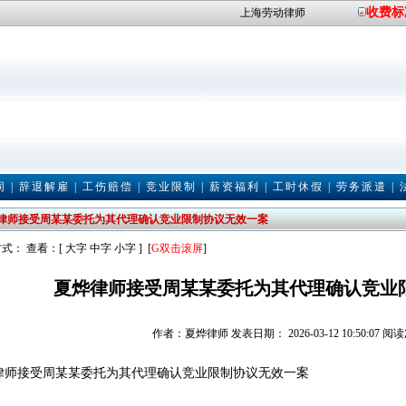
收费标
上海劳动律师
同
|
辞退解雇
|
工伤赔偿
|
竞业限制
|
薪资福利
|
工时休假
|
劳务派遣
|
律师接受周某某委托为其代理确认竞业限制协议无效一案
式： 查看：[
大字
中字
小字
] [
G
双击滚屏
]
夏烨律师接受周某某委托为其代理确认竞业
作者：夏烨律师 发表日期： 2026-03-12 10:50:07 阅
律师接受周某某委托为其代理确认竞业限制协议无效一案